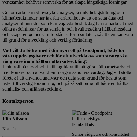
verksamhet behöver samverka för att skapa långsiktiga lösningar.
Genom arbete med livscykelanalyser, kemikalielagstiftning och
klimatberäkningar har jag fått erfarenhet av att omsätta data och
analyser till insikter som kan vägleda beslut. Jag har samarbetat med
olika avdelningar för att samla in och kvalitetssäkra hållbarhetsdata
och skapa en gemensam förståelse för resultaten, så att den kan vara
till grund för utveckling och verklig förändring.
Vad vill du bidra med i din nya roll på Goodpoint, både för
våra uppdragsgivare och för att utveckla oss som strategiska
rådgivare inom hållbar affärsutveckling?
I min roll på Goodpoint vill jag bidra till att göra hållbarhetsarbetet
mer konkret och användbart i organisationers vardag. Jag vill stötta
företag i att använda analyser och data som grund för beslut som
leder till verklig förändring, och på så sätt bidra till både en hållbar
samhälls- och affärsutveckling.
Kontaktperson
Elin Nilsson
Frida Hök
Konsult
Senior rådgivare och konsultchef