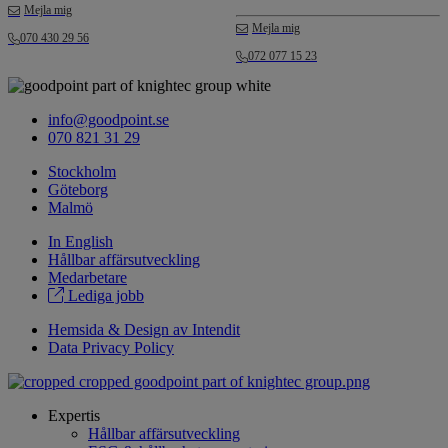
Mejla mig
Mejla mig
070 430 29 56
072 077 15 23
info@goodpoint.se
070 821 31 29
Stockholm
Göteborg
Malmö
In English
Hållbar affärsutveckling
Medarbetare
Lediga jobb
Hemsida & Design av Intendit
Data Privacy Policy
Expertis
Hållbar affärsutveckling