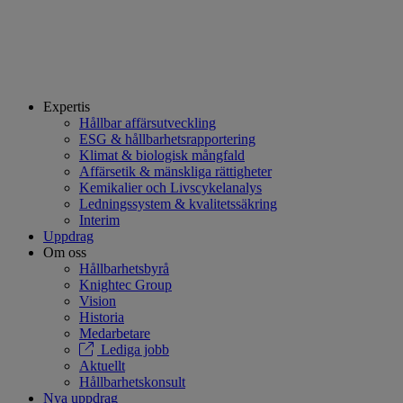
Expertis
Hållbar affärsutveckling
ESG & hållbarhetsrapportering
Klimat & biologisk mångfald
Affärsetik & mänskliga rättigheter
Kemikalier och Livscykelanalys
Ledningssystem & kvalitetssäkring
Interim
Uppdrag
Om oss
Hållbarhetsbyrå
Knightec Group
Vision
Historia
Medarbetare
Lediga jobb
Aktuellt
Hållbarhetskonsult
Nya uppdrag