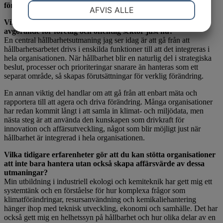
NØDVENDIGE
PRÆFERENCER
för både affärsutveckling och samhällsnytta.
AFVIS ALLE
Vilka strategiska hållbarhetsutmaningar ser du som mest
avgörande för företag och offentlig sektor just nu?
En central hållbarhetsutmaning jag ser idag är att gå från att
MARKETING
STATISTIK
hållbarhetsarbetet drivs i enskilda funktioner till att det integreras i
hela organisationen. När hållbarhet blir en naturlig del i strategiska
beslut, processer och prioriteringar snarare än hanteras som ett
separat område, så skapas förutsättningar för verklig förändring.
En annan viktig del handlar om att gå från att enbart mäta och
rapportera till att agera och driva förändring. Många organisationer
har redan kommit långt i att samla in klimat- och miljödata, men
nästa steg är att använda den kunskapen som drivkraft för
innovation och affärsutveckling, något som blir möjligt just när
hållbarhet är integrerad i hela organisationen.
Vilka tidigare erfarenheter gör att du kan stötta organisationer
att inte bara hantera utan också skapa affärsvärde av dessa
utmaningar?
Min utbildning i industriell ekologi och kemiteknik har gett mig ett
systemtänk och en förståelse för hur komplexa frågor som
klimatförändringar, resursanvändning och kemikaliehantering
hänger ihop med teknisk utveckling, ekonomi och samhälle. Det har
också gett mig en helhetssyn på hållbarhet och hur olika delar av en