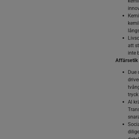
kemik
innov
Kemik
kemik
långs
Livsc
att s
inte 
Affärsetik
Due d
drive
tvång
tryck
AI k
Trans
snara
Socia
dilig