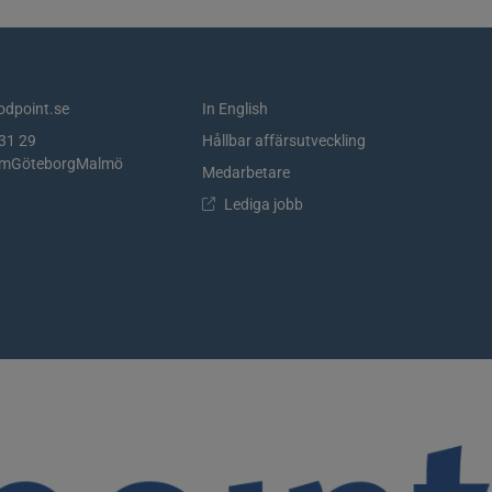
dpoint.se
In English
31 29
Hållbar affärsutveckling
lm
Göteborg
Malmö
Medarbetare
Lediga jobb