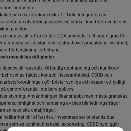
alielagstiftningen driver både omställningskrav och
ation i industrin.
alier påverkar konkurrenskraft. Tidig integration av
aliefrågor i utvecklingsprocessen stärker kundförtroende och
iktig position.
ykelanalys blir affärskritisk. LCA används i allt högre grad för
tyra materialval, design och kostnad över produktens livslängd,
bara för beräkning i efterhand.
 och mänskliga rättigheter
iligence blir operativ. Offentlig upphandling och kundkrav
r behovet av faktisk kontroll i leverantörsled. CSRD och
sarbetsförordningen gör brister synliga och skapar ett tydligt
 på genomförande, inte bara policys.
räver styrning. Användningen ökar snabbt men måste granskas.
parens, rimlighet och hantering av bias blir ledningsfrågor
re än tekniska detaljfrågor.
l hållbarhet blir affärsrisk. Investerare ser bristande due
ence som en konkret finansiell exponering. CSRD synliggör