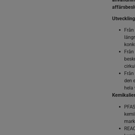
affärsbesl
Utveckling
Från 
längr
konku
Från 
beskr
cirku
Från 
den e
hela
Kemikalier
PFAS 
kemik
markn
REACH