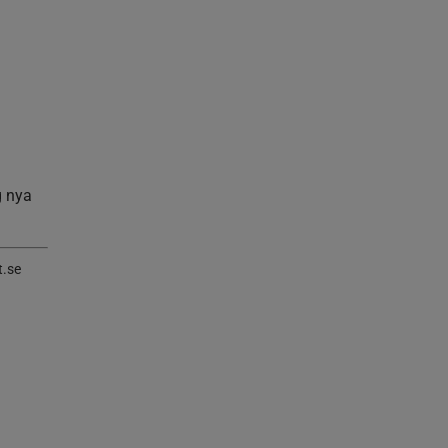
g nya
t.se