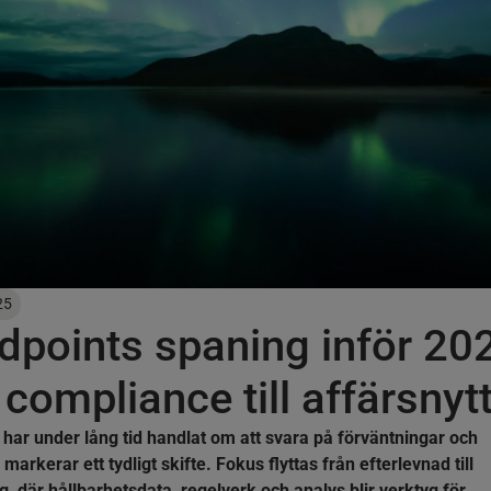
25
dpoints spaning inför 20
 compliance till affärsnyt
 har under lång tid handlat om att svara på förväntningar och
markerar ett tydligt skifte. Fokus flyttas från efterlevnad till
, där hållbarhetsdata, regelverk och analys blir verktyg för