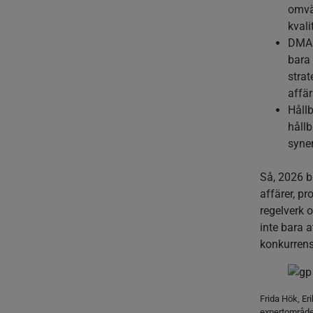
omvär
kvali
DMA 
bara
strat
affär
Håll
hållb
syner
Så, 2026 bl
affärer, pr
regelverk 
inte bara a
konkurrens
Frida Hök, Er
expertområd