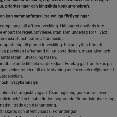
ut, prioriteringar och långsiktig konkurrenskraft.
en kan sammanfattas i tre tydliga förflyttningar
compliance till affärsutveckling. Hållbarhet används inte
e enbart för regeluppfyllelse, utan som underlag för tillväxt,
rrenskraft och bättre affärsbeslut.
rapportering till produktutveckling. Fokus flyttas från att
iva påverkan i efterhand till att styra design, materialval och
laritet redan i utvecklingsfasen.
inåtblickande till hela värdekedjan. Företag går från fokus på
gna verksamheten till aktiv styrning av risker och möjligheter i
 värdekedjan.
 och livscykelanalys
blir ett strategiskt vägval. Ökad reglering gör kontroll över
alieinnehåll och substitution avgörande för produktutveckling,
adstillträde och riskhantering.
 skärps och effektiviseras. Förändringar i