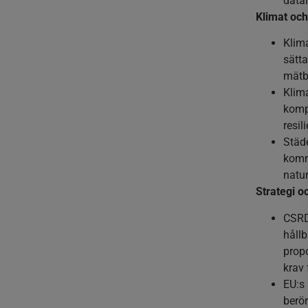
data
Klimat och
Klima
sätta
mätba
Klim
komp
resil
Städ
komm
natur
Strategi o
CSRD 
hållb
propo
krav 
EU:s 
berör