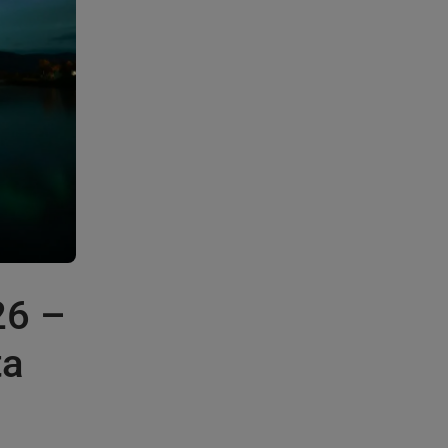
26 –
ta