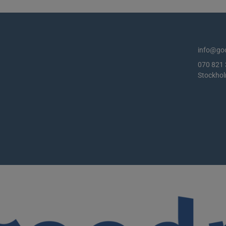
info@goo
070 821 
Stockho