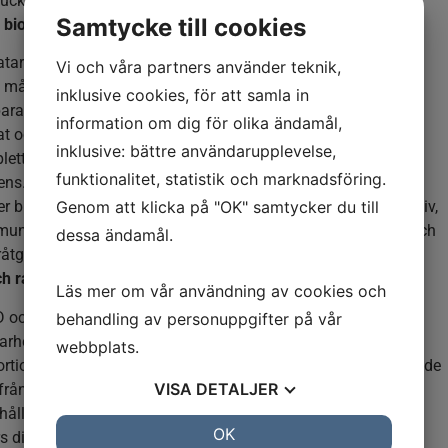
luckor och driver snabb mognad.
Samtycke till cookies
 biologisk mångfald
tarbete går från beräkning till leverans. Företag förväntas
Vi och våra partners använder teknik,
 mål i närtid, visa tydliga omställningsplaner och leverera
inklusive cookies, för att samla in
ra resultat.
information om dig för olika ändamål,
at och natur kopplas samman. Utsläppsminskning
inklusive: bättre användarupplevelse,
letteras av arbete med biologisk mångfald, ekosystem och
funktionalitet, statistik och marknadsföring.
iens.
Genom att klicka på "OK" samtycker du till
er blir genomförandeplattformar. Samverkan mellan näringsliv,
uner och samhälle blir avgörande för att omsätta klimat- och
dessa ändamål.
åtgärder i praktiken.
ch rapportering
Läs mer om vår användning av cookies och
och VSME blir vardag. Allt fler företag utvecklar sina
behandling av personuppgifter på vår
arhetsrapporter, där valet av standard används för att skapa
webbplats.
rtionerlig struktur, tydligare fokus och förberedelse inför ökade
VISA
DETALJER
från kunder, ägare och finansiärer.
hållbarhetslagstiftning fortsätter att förändras. Fler företag
JA
NEJ
OK
JA
NEJ
s direkt eller indirekt, vilket ökar behovet av systematisk