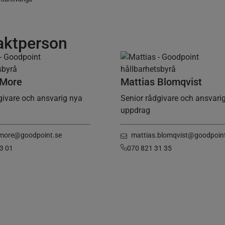
aktperson
 More
Mattias Blomqvist
givare och ansvarig nya
Senior rådgivare och ansvari
uppdrag
.more@goodpoint.se
mattias.blomqvist@goodpoin
3 01
070 821 31 35