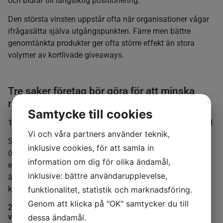
och bidrar till långsiktig positionering.
Den största vinsten uppstår ofta när organisationer vågar
ifrågasätta själva utgångspunkten. Färre men bättre
genomtänkta produkter ger ofta större effekt än stora
volymer av kortlivade giveaways.
Tre saker företag bör göra för att minska
risker med giveaways
Samtycke till cookies
1. Ställ tydliga krav på leverantörer och kemikalieinnehåll
Vi och våra partners använder teknik,
Säkerställ att giveaways omfattas av samma krav som
inklusive cookies, för att samla in
övriga produkter. Kräv dokumentation som visar
information om dig för olika ändamål,
efterlevnad av exempelvis REACH, EU-regler för farliga
inklusive: bättre användarupplevelse,
ämnen i elektronik (RoHS), PFAS-restriktioner och
kommande ekodesignkrav.
funktionalitet, statistik och marknadsföring.
Genom att klicka på "OK" samtycker du till
2. Integrera giveaways i hållbarhets- och
varumärkesstrategin
dessa ändamål.