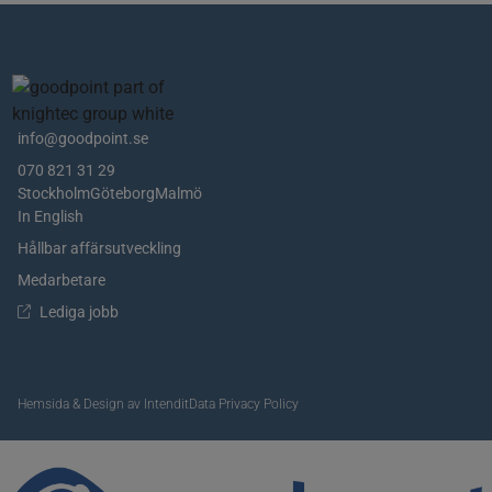
info@goodpoint.se
070 821 31 29
Stockholm
Göteborg
Malmö
In English
Hållbar affärsutveckling
Medarbetare
Lediga jobb
Hemsida & Design av Intendit
Data Privacy Policy