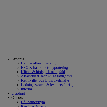
Expertis
Hållbar affärsutveckling
ESG & hållbarhetsrapportering
Klimat & biologisk mångfald
Affärsetik & mänskliga rättigheter
Kemikalier och Livscykelanalys
Ledningssystem & kvalitetssäkring
Interim
Uppdrag
Om oss
Hållbarhetsbyrå
Knightec Group