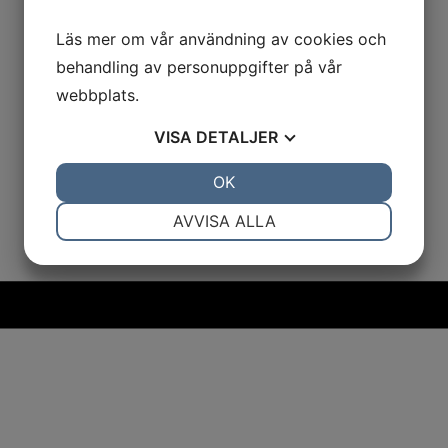
Läs mer om vår användning av cookies och
behandling av personuppgifter på vår
webbplats.
VISA
DETALJER
JA
NEJ
OK
JA
NEJ
NÖDVÄNDIG
INSTÄLLNINGAR
AVVISA ALLA
JA
NEJ
JA
NEJ
MARKNADSFÖRING
STATISTIK