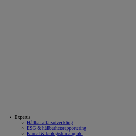
Expertis
Hållbar affärsutveckling
ESG & hållbarhetsrapportering
Klimat & biologisk mångfald