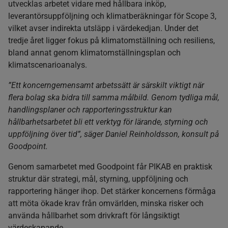
utvecklas arbetet vidare med hållbara inköp,
leverantörsuppföljning och klimatberäkningar för Scope 3,
vilket avser indirekta utsläpp i värdekedjan. Under det
tredje året ligger fokus på klimatomställning och resiliens,
bland annat genom klimatomställningsplan och
klimatscenarioanalys.
”Ett koncerngemensamt arbetssätt är särskilt viktigt när
flera bolag ska bidra till samma målbild. Genom tydliga mål,
handlingsplaner och rapporteringsstruktur kan
hållbarhetsarbetet bli ett verktyg för lärande, styrning och
uppföljning över tid”, säger Daniel Reinholdsson, konsult på
Goodpoint.
Genom samarbetet med Goodpoint får PIKAB en praktisk
struktur där strategi, mål, styrning, uppföljning och
rapportering hänger ihop. Det stärker koncernens förmåga
att möta ökade krav från omvärlden, minska risker och
använda hållbarhet som drivkraft för långsiktigt
värdeskapande.