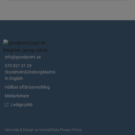
info@goodpoint.se
070 821 31 29
Stockholm
Göteborg
Malmö
In English
Hållbar affärsutveckling
Medarbetare
Lediga jobb
Hemsida & Design av Intendit
Data Privacy Policy