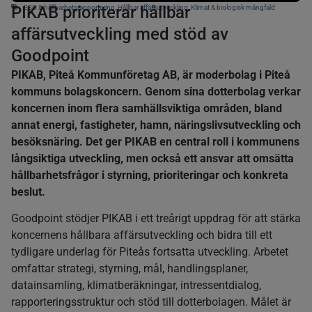
PIKAB prioriterar hållbar
ESG & hållbarhetsrapportering
,
Hållbar affärsutveckling
,
Klimat & biologisk mångfald
affärsutveckling med stöd av
Goodpoint
PIKAB, Piteå Kommunföretag AB, är moderbolag i Piteå
kommuns bolagskoncern. Genom sina dotterbolag verkar
koncernen inom flera samhällsviktiga områden, bland
annat energi, fastigheter, hamn, näringslivsutveckling och
besöksnäring. Det ger PIKAB en central roll i kommunens
långsiktiga utveckling, men också ett ansvar att omsätta
hållbarhetsfrågor i styrning, prioriteringar och konkreta
beslut.
Goodpoint stödjer PIKAB i ett treårigt uppdrag för att stärka
koncernens hållbara affärsutveckling och bidra till ett
tydligare underlag för Piteås fortsatta utveckling. Arbetet
omfattar strategi, styrning, mål, handlingsplaner,
datainsamling, klimatberäkningar, intressentdialog,
rapporteringsstruktur och stöd till dotterbolagen. Målet är