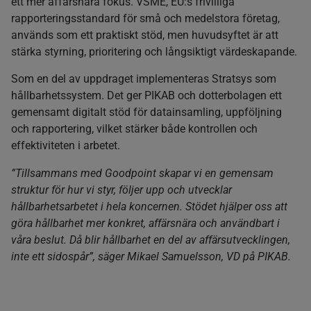
ett mer affärsnära fokus. VSME, EU:s frivilliga
rapporteringsstandard för små och medelstora företag,
används som ett praktiskt stöd, men huvudsyftet är att
stärka styrning, prioritering och långsiktigt värdeskapande.
Som en del av uppdraget implementeras Stratsys som
hållbarhetssystem. Det ger PIKAB och dotterbolagen ett
gemensamt digitalt stöd för datainsamling, uppföljning
och rapportering, vilket stärker både kontrollen och
effektiviteten i arbetet.
”Tillsammans med Goodpoint skapar vi en gemensam
struktur för hur vi styr, följer upp och utvecklar
hållbarhetsarbetet i hela koncernen. Stödet hjälper oss att
göra hållbarhet mer konkret, affärsnära och användbart i
våra beslut. Då blir hållbarhet en del av affärsutvecklingen,
inte ett sidospår”, säger Mikael Samuelsson, VD på PIKAB.