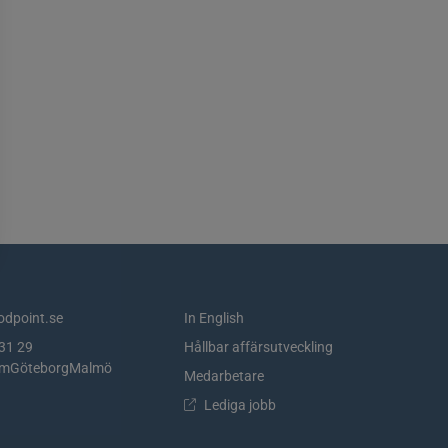
dpoint.se
In English
31 29
Hållbar affärsutveckling
lm
Göteborg
Malmö
Medarbetare
Lediga jobb