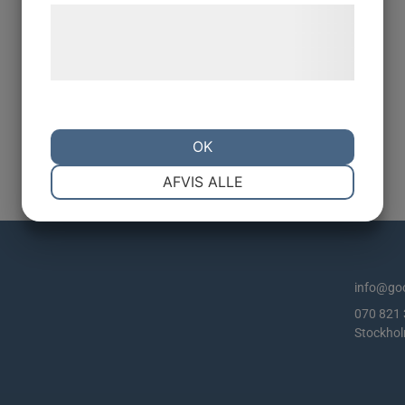
Læs mere om vores brug af cookies og
behandling af persondata på vores
hjemmeside.
OK
NØDVENDIGE
PRÆFERENCER
AFVIS ALLE
MARKETING
STATISTIK
info@goo
070 821 
Stockho