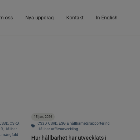
m oss
Nya uppdrag
Kontakt
In English
15 jan, 2026
CS3D
,
CSRD
,
CS3D
,
CSRD
,
ESG & hållbarhetsrapportering
,
PR
,
Hållbar
Hållbar affärsutveckling
sk mångfald
Hur hållbarhet har utvecklats i