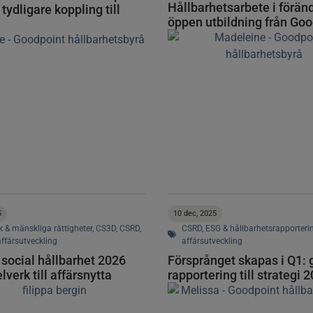
Hållbarhetsarbete i förän
tydligare koppling till
öppen utbildning från Go
5
10 dec, 2025
k & mänskliga rättigheter
,
CS3D
,
CSRD
,
CSRD
,
ESG & hållbarhetsrapporteri
affärsutveckling
affärsutveckling
social hållbarhet 2026
Försprånget skapas i Q1: 
lverk till affärsnytta
rapportering till strategi 