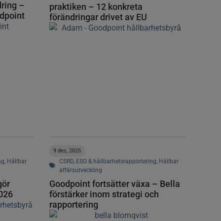
dring –
praktiken – 12 konkreta
odpoint
förändringar drivet av EU
9 dec, 2025
ng
,
Hållbar
CSRD
,
ESG & hållbarhetsrapportering
,
Hållbar
affärsutveckling
gör
Goodpoint fortsätter växa – Bella
2026
förstärker inom strategi och
rapportering