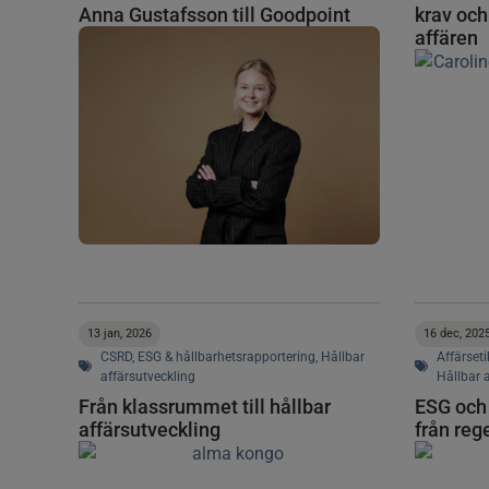
Anna Gustafsson till Goodpoint
krav och 
affären
13 jan, 2026
16 dec, 202
CSRD
,
ESG & hållbarhetsrapportering
,
Hållbar
Affärseti
affärsutveckling
Hållbar 
Från klassrummet till hållbar
ESG och 
affärsutveckling
från rege