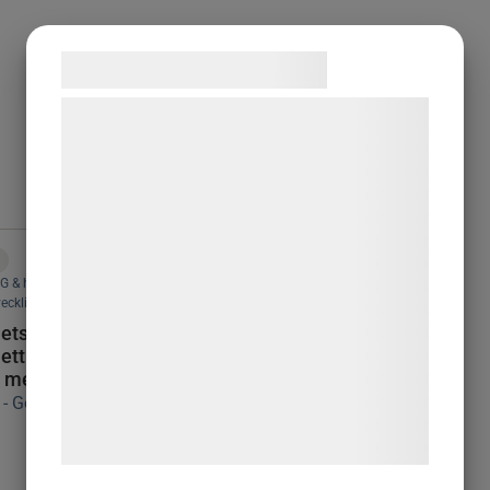
Samtykke til cookies
Vi og vores samarbejdspartnere bruger
teknologier, herunder cookies, til at
indsamle oplysninger om dig til forskellige
formål, herunder: Tilpasning af annoncering,
bedre brugeroplevelse, funktionalitet,
statistik og marketing. Disse oplysninger
G & hållbarhetsrapportering
,
Hållbar
kan blive delt med annoncerings- og
veckling
analysepartnere, som kan kombinere dem
etsrapportering enligt
tt strategiskt verktyg för
med data, du tidligere har givet dem eller
 medelstora företag
de har indsamlet gennem din brug af deres
tjenester. Ved at klikke på 'OK' giver du
samtykke til disse formål.