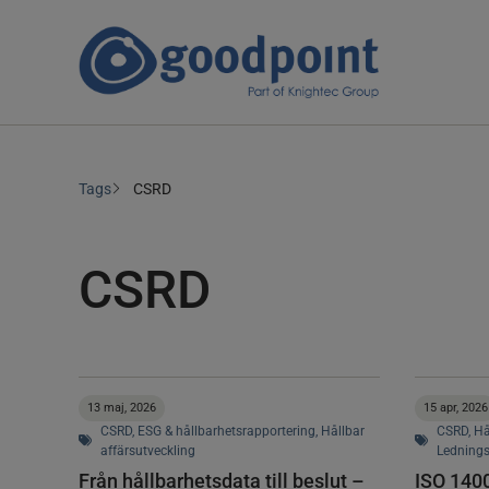
Tags
CSRD
CSRD
13 maj, 2026
15 apr, 2026
CSRD
,
ESG & hållbarhetsrapportering
,
Hållbar
CSRD
,
Hå
affärsutveckling
Lednings
Från hållbarhetsdata till beslut –
ISO 1400