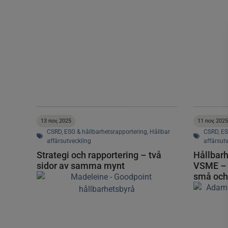
13 nov, 2025
11 nov, 2025
CSRD
,
ESG & hållbarhetsrapportering
,
Hållbar
CSRD
,
ES
affärsutveckling
affärsut
Strategi och rapportering – två
Hållbarh
sidor av samma mynt
VSME – e
små och