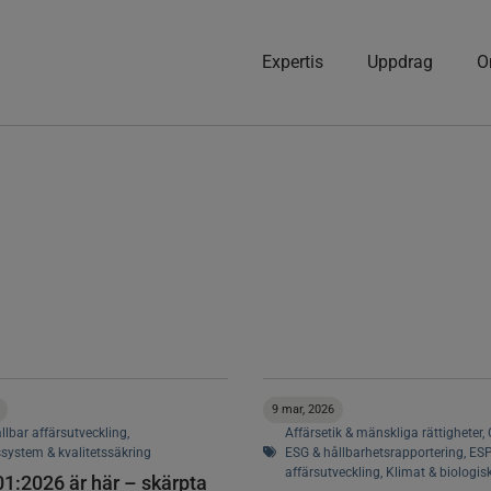
Expertis
Uppdrag
O
9 mar, 2026
llbar affärsutveckling
,
Affärsetik & mänskliga rättigheter
,
system & kvalitetssäkring
ESG & hållbarhetsrapportering
,
ES
affärsutveckling
,
Klimat & biologi
1:2026 är här – skärpta